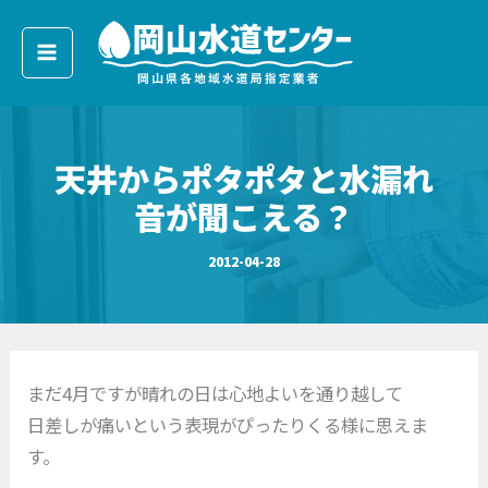
ア
内
ー
容
カ
イ
を
ブ
ス
キ
天井からポタポタと水漏れ
ッ
プ
音が聞こえる？
2012-04-28
まだ4月ですが晴れの日は心地よいを通り越して
日差しが痛いという表現がぴったりくる様に思えま
す。