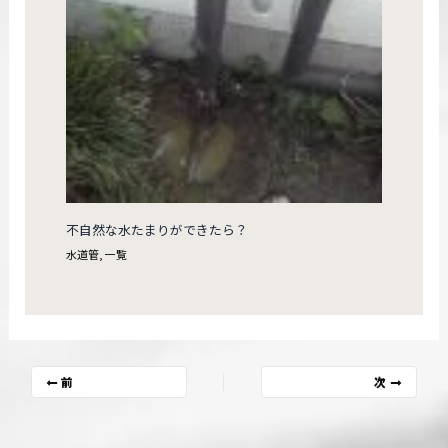
不自然な水たまりができたら？
水道管
,
一覧
前
次