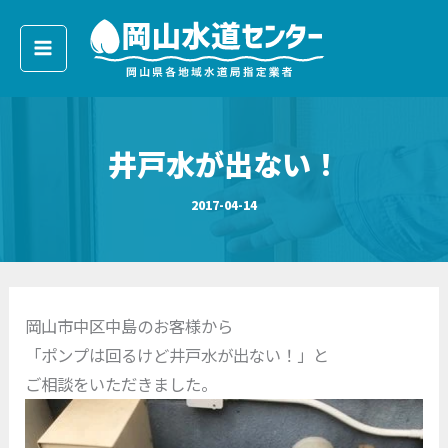
ア
内
ー
容
カ
イ
を
ブ
ス
キ
井戸水が出ない！
ッ
プ
2017-04-14
岡山市中区中島のお客様から
「ポンプは回るけど井戸水が出ない！」と
ご相談をいただきました。