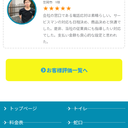
笠岡市 Y様
会社の窓口である電話応対は素晴らしい。サー
ビスマンの対応も日程決め、商品決めと快適で
した。是非、当社の従業員にも指導したい対応
でした。支払い金額も良心的な設定と思われ
た。
お客様評価一覧へ
トップページ
トイレ
料金表
蛇口