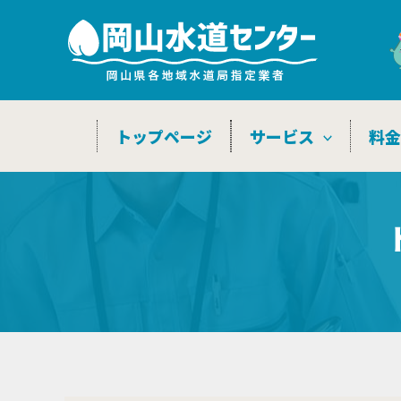
内
容
を
ス
キ
トップページ
サービス
料
ッ
プ