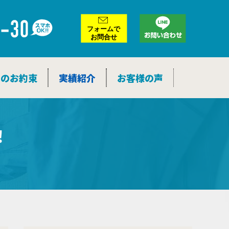
ア
ー
カ
イ
ブ
つのお約束
実績紹介
お客様の声
！