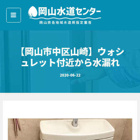
ア
内
ー
容
カ
イ
を
ブ
ス
キ
【岡山市中区山崎】ウォシ
ッ
プ
ュレット付近から水漏れ
2020-06-22