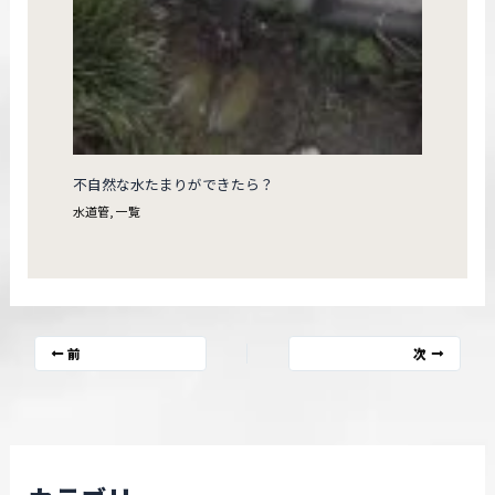
不自然な水たまりができたら？
水道管
,
一覧
前
次