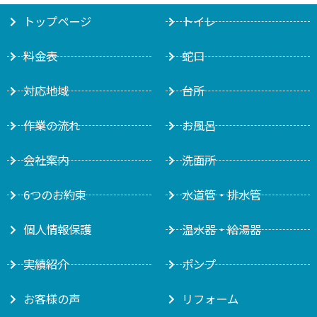
トップページ
トイレ
料金表
蛇口
対応地域
台所
作業の流れ
お風呂
会社案内
洗面所
6つのお約束
水道管・排水管
個人情報保護
温水器・給湯器
実績紹介
ポンプ
お客様の声
リフォーム