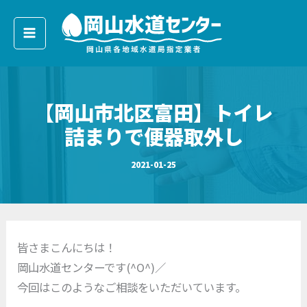
ア
内
ー
容
カ
イ
を
ブ
ス
キ
【岡山市北区富田】トイレ
ッ
プ
詰まりで便器取外し
2021-01-25
皆さまこんにちは！
岡山水道センターです(^O^)／
今回はこのようなご相談をいただいています。