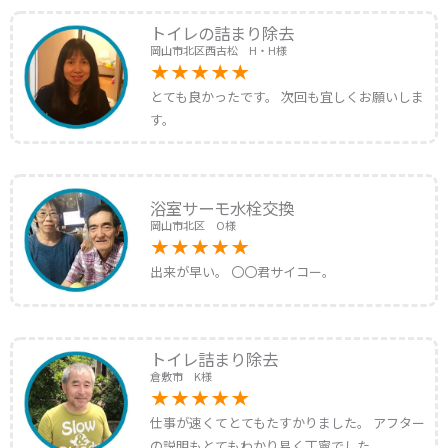
トイレの詰まり除去
岡山市北区西古松 H・H様
とても良かったです。 次回も宜しくお願いしま
す。
浴室サーモ水栓交換
岡山市北区 O様
出来が早い。 〇〇君サイコー。
トイレ詰まり除去
倉敷市 K様
仕事が速くてとてもたすかりました。 アフター
の説明もとてもわかり易く丁寧でした。