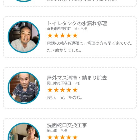
トイレタンクの水漏れ修理
倉敷市西阿知町 M・M様
電話の対応も適確で、修理の方も早く来ていた
だき助かりました。
屋外マス清掃・詰まり除去
岡山市南区福田 S様
良い。 又、たのむ。
洗面蛇口交換工事
岡山市 M様