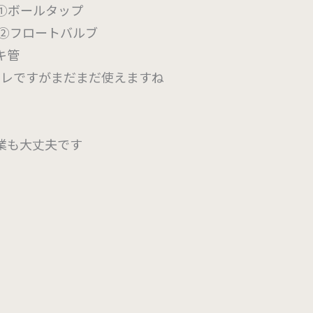
①ボールタップ
②フロートバルブ
キ管
イレですがまだまだ使えますね
業も大丈夫です