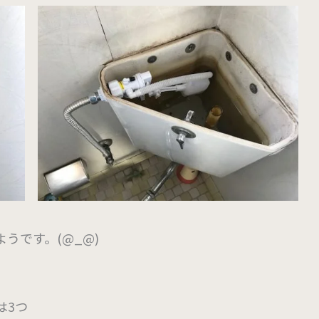
うです。(@_@)
は3つ