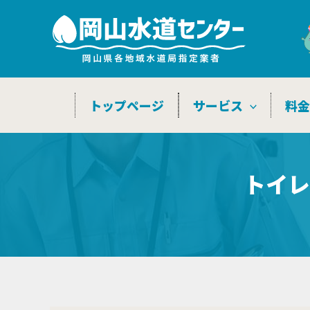
内
容
を
ス
キ
トップページ
サービス
料
ッ
プ
トイレ