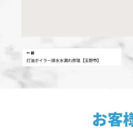
前
灯油ボイラー排水水漏れ修理【玉野市】
お客