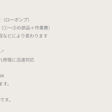
円位（ローポンプ）
0円位（①～③の部品＋作業費）
どにより変わります
*-*
れ修理に迅速対応
K
ます。
能です。
。