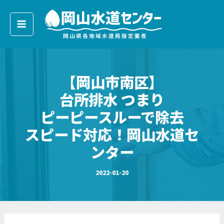
ア
内
ー
容
カ
イ
を
ブ
ス
キ
【岡山市南区】
ッ
プ
台所排水 つまり
ピーピースルーで除去
スピード対応！岡山水道セ
ンター
2022-01-20