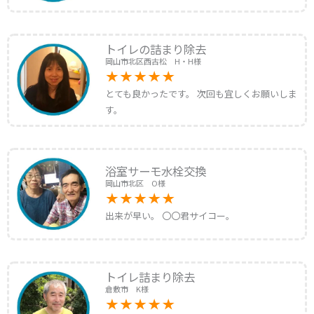
トイレの詰まり除去
岡山市北区西古松 H・H様
とても良かったです。 次回も宜しくお願いしま
す。
浴室サーモ水栓交換
岡山市北区 O様
出来が早い。 〇〇君サイコー。
トイレ詰まり除去
倉敷市 K様