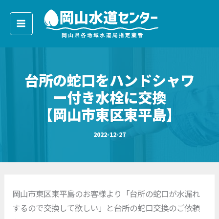
ア
内
ー
容
カ
イ
を
ブ
ス
キ
台所の蛇口をハンドシャワ
ッ
プ
ー付き水栓に交換
【岡山市東区東平島】
2022-12-27
岡山市東区東平島のお客様より「台所の蛇口が水漏れ
するので交換して欲しい」と台所の蛇口交換のご依頼