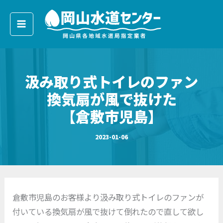
ア
内
ー
容
カ
イ
を
ブ
ス
キ
汲み取り式トイレのファン
ッ
プ
換気扇が風で抜けた
【倉敷市児島】
2023-01-06
倉敷市児島のお客様より汲み取り式トイレのファンが
付いている換気扇が風で抜けて倒れたので直して欲し