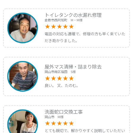
トイレタンクの水漏れ修理
倉敷市西阿知町 M・M様
電話の対応も適確で、修理の方も早く来ていた
だき助かりました。
屋外マス清掃・詰まり除去
岡山市南区福田 S様
良い。 又、たのむ。
洗面蛇口交換工事
岡山市 M様
とても親切で、解かりやすく説明していただい