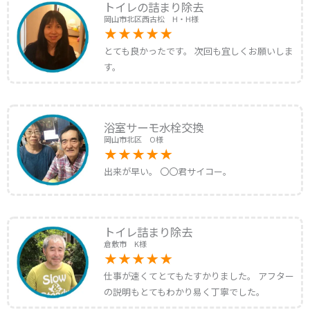
トイレの詰まり除去
岡山市北区西古松 H・H様
とても良かったです。 次回も宜しくお願いしま
す。
浴室サーモ水栓交換
岡山市北区 O様
出来が早い。 〇〇君サイコー。
トイレ詰まり除去
倉敷市 K様
仕事が速くてとてもたすかりました。 アフター
の説明もとてもわかり易く丁寧でした。