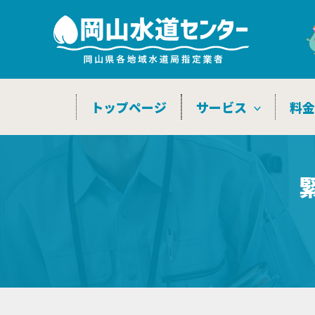
内
容
を
ス
キ
トップページ
サービス
料
ッ
プ