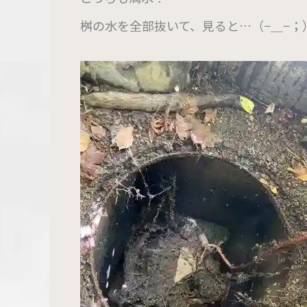
桝の水を全部抜いて、見ると…（−＿−；