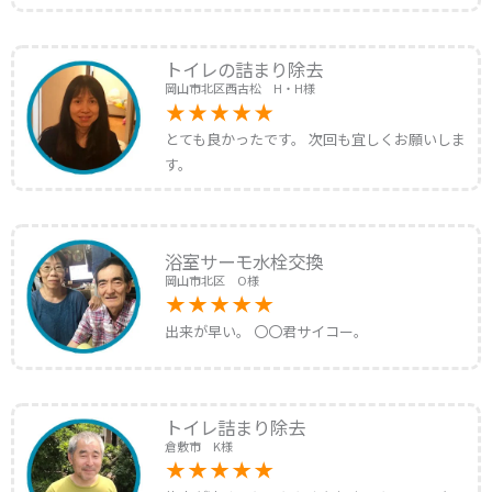
トイレの詰まり除去
岡山市北区西古松 H・H様
とても良かったです。 次回も宜しくお願いしま
す。
浴室サーモ水栓交換
岡山市北区 O様
出来が早い。 〇〇君サイコー。
トイレ詰まり除去
倉敷市 K様