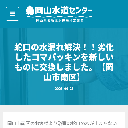
ア
内
ー
容
カ
イ
を
ブ
ス
キ
蛇口の水漏れ解決！！劣化
ッ
プ
したコマパッキンを新しい
ものに交換しました。【岡
山市南区】
2023-06-23
岡山市南区のお客様より浴室の蛇口の水が止まらない