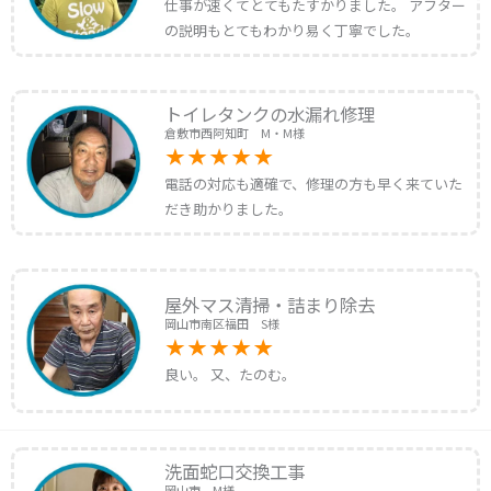
仕事が速くてとてもたすかりました。 アフター
の説明もとてもわかり易く丁寧でした。
トイレタンクの水漏れ修理
倉敷市西阿知町 M・M様
電話の対応も適確で、修理の方も早く来ていた
だき助かりました。
屋外マス清掃・詰まり除去
岡山市南区福田 S様
良い。 又、たのむ。
洗面蛇口交換工事
岡山市 M様