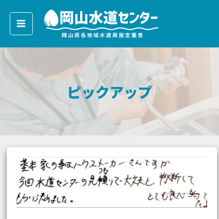
内
容
を
ス
キ
ッ
ピックアップ
プ
TOTO
蛇
口
交
換
で
使
い
勝
手
抜
群/40
代
性
女