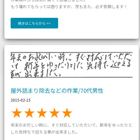
もう壊れてもらっては困りますが、次もまた、必ず依頼します！
続きはこちらから >>
屋
外
詰
ま
り
除
去
な
ど
の
作
業/70
代
男
屋外詰まり除去などの作業/70代男性
性
2015-02-15
年末のお忙しい時に、すぐ対応していただいて、新年をゆったりと
した気持ちで迎える事が出来ました。