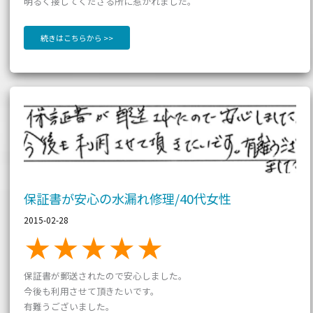
明るく接してくださる所に惹かれました。
続きはこちらから >>
保
証
書
が
安
心
の
水
漏
れ
修
理/40
代
女
性
保証書が安心の水漏れ修理/40代女性
2015-02-28
保証書が郵送されたので安心しました。
今後も利用させて頂きたいです。
有難うございました。