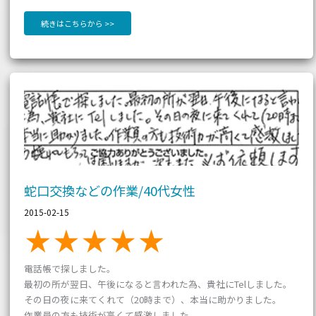
続きはこちらから >>
蛇
口
交
換
な
ど
の
作
業/40
代
女
性
蛇口交換などの作業/40代女性
2015-02-15
電話帳で探しました。
最初の所が翌日、午後になると言われた為、貴社にTelしました。
その日の夜に来てくれて（20時まで）、本当に助かりました。
作業員の方も技術が高くて感激しました。