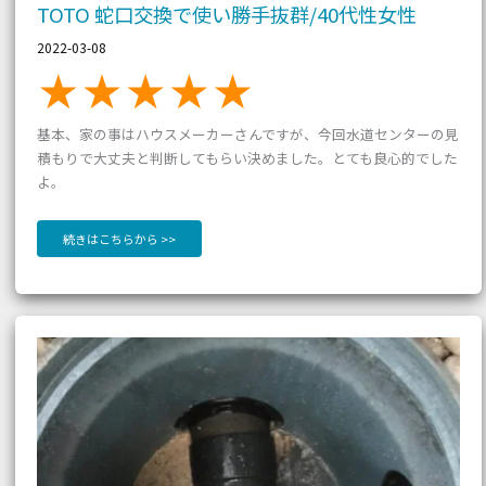
性
TOTO 蛇口交換で使い勝手抜群/40代性女性
2022-03-08
基本、家の事はハウスメーカーさんですが、今回水道センターの見
積もりで大丈夫と判断してもらい決めました。とても良心的でした
よ。
続きはこちらから >>
丁
寧
な
作
業
が
好
評
の
蛇
口
交
換/70
代
男
性