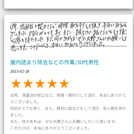
屋
内
詰
ま
り
除
去
な
ど
の
作
業/30
代
男
性
屋内詰まり除去などの作業/30代男性
2015-02-28
台所、洗面台の蛇口など、修理・取付けして頂き、本当にありがと
うございました。
対応がとても早く、また、親切に話などをして頂き、安心感を持ち
ました。
また、何かあれば、ぜひ大野さんにお願いしたいと思います。
このたびは、本当にありがとうございました。