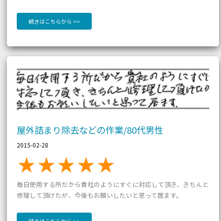
続きはこちらから >>
屋
外
詰
ま
り
除
去
な
ど
の
作
業/80
代
男
性
屋外詰まり除去などの作業/80代男性
2015-02-28
毎日使用する所だから貴社のようにすぐに対応して頂き、きちんと
修理して頂けたが、今後もお願いしたいと思って居ます。