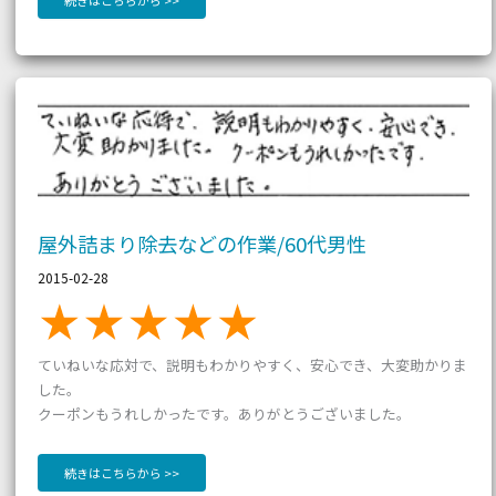
続きはこちらから >>
屋
外
詰
ま
り
除
去
な
ど
の
作
業/60
代
男
性
屋外詰まり除去などの作業/60代男性
2015-02-28
ていねいな応対で、説明もわかりやすく、安心でき、大変助かりま
した。
クーポンもうれしかったです。ありがとうございました。
続きはこちらから >>