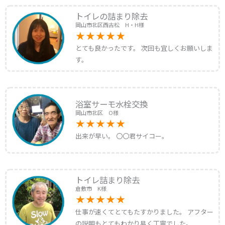
トイレの詰まり除去
岡山市北区西古松 H・H様
とても良かったです。 次回も宜しくお願いしま
す。
浴室サーモ水栓交換
岡山市北区 O様
出来が早い。 〇〇君サイコー。
トイレ詰まり除去
倉敷市 K様
仕事が速くてとてもたすかりました。 アフター
の説明もとてもわかり易く丁寧でした。