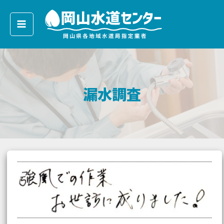
内
容
を
ス
キ
ッ
漏水調査
プ
強
風
の
日
に
漏
水
調
査-/70
代
男
性