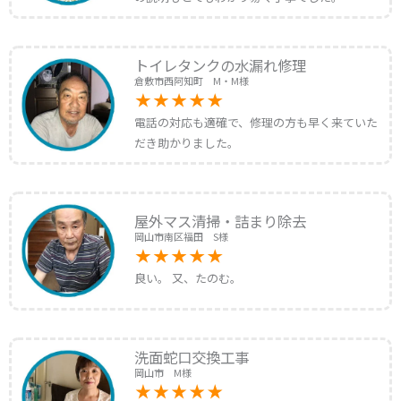
トイレタンクの水漏れ修理
倉敷市西阿知町 M・M様
電話の対応も適確で、修理の方も早く来ていた
だき助かりました。
屋外マス清掃・詰まり除去
岡山市南区福田 S様
良い。 又、たのむ。
洗面蛇口交換工事
岡山市 M様