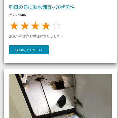
強風の日に漏水調査-/70代男性
2023-02-06
強風での作業お世話になりました！
続きはこちらから >>
相
談
し
な
が
ら
の
給
湯
管
交
換/70
代
性
男
性