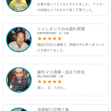
仕事が速くてとてもたすかりました。 アフター
の説明もとてもわかり易く丁寧でした。
トイレタンクの水漏れ修理
倉敷市西阿知町 M・M様
電話の対応も適確で、修理の方も早く来ていた
だき助かりました。
屋外マス清掃・詰まり除去
岡山市南区福田 S様
良い。 又、たのむ。
洗面蛇口交換工事