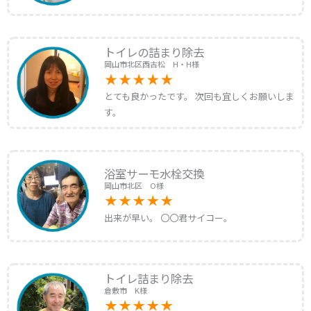
トイレの詰まり除去
岡山市北区西古松 H・H様
とても良かったです。 次回も宜しくお願いしま
す。
浴室サーモ水栓交換
岡山市北区 O様
出来が早い。 〇〇君サイコー。
トイレ詰まり除去
倉敷市 K様