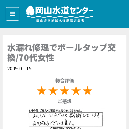
内
容
を
ス
キ
水漏れ修理でボールタップ交
ッ
プ
換/70代女性
2009-01-15
総合評価
ご感想