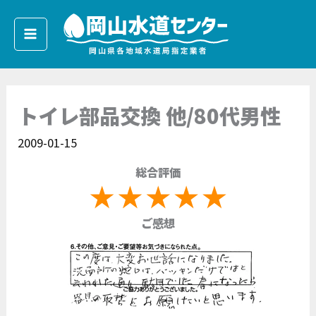
内
容
を
ス
キ
トイレ部品交換 他/80代男性
ッ
プ
2009-01-15
総合評価
ご感想