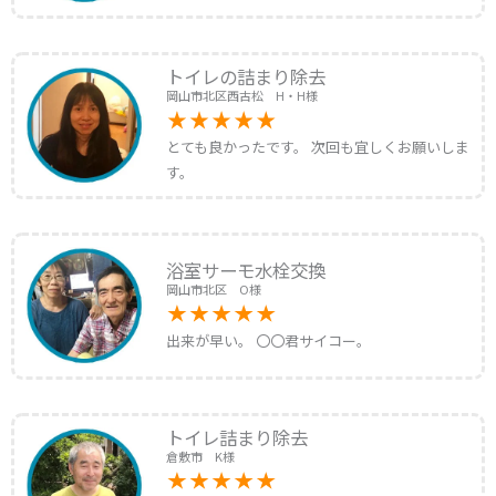
トイレの詰まり除去
岡山市北区西古松 H・H様
とても良かったです。 次回も宜しくお願いしま
す。
浴室サーモ水栓交換
岡山市北区 O様
出来が早い。 〇〇君サイコー。
トイレ詰まり除去
倉敷市 K様