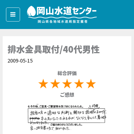
内
容
を
ス
キ
排水金具取付/40代男性
ッ
プ
2009-05-15
総合評価
ご感想