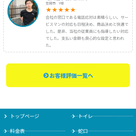
笠岡市 Y様
会社の窓口である電話応対は素晴らしい。サー
ビスマンの対応も日程決め、商品決めと快適で
した。是非、当社の従業員にも指導したい対応
でした。支払い金額も良心的な設定と思われ
た。
お客様評価一覧へ
トップページ
トイレ
料金表
蛇口