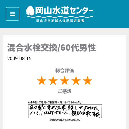
内
容
を
ス
キ
混合水栓交換/60代男性
ッ
プ
2009-08-15
総合評価
ご感想