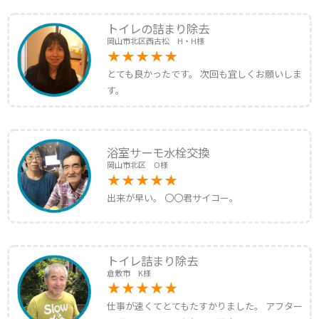
トイレの詰まり除去
岡山市北区西古松 H・H様
とても良かったです。 次回も宜しくお願いしま
す。
浴室サーモ水栓交換
岡山市北区 O様
出来が早い。 〇〇君サイコー。
トイレ詰まり除去
倉敷市 K様
仕事が速くてとてもたすかりました。 アフター