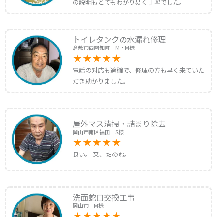
の説明もとてもわかり易く丁寧でした。
トイレタンクの水漏れ修理
倉敷市西阿知町 M・M様
電話の対応も適確で、修理の方も早く来ていた
だき助かりました。
屋外マス清掃・詰まり除去
岡山市南区福田 S様
良い。 又、たのむ。
洗面蛇口交換工事
岡山市 M様