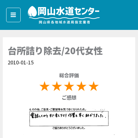
内
容
を
ス
キ
台所詰り除去/20代女性
ッ
プ
2010-01-15
総合評価
ご感想