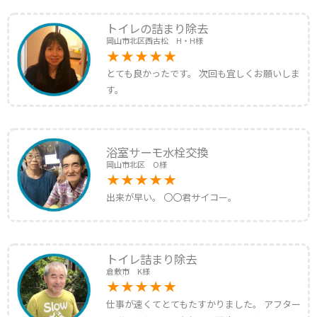
トイレの詰まり除去
岡山市北区西古松 H・H様
とても良かったです。 次回も宜しくお願いしま
す。
浴室サーモ水栓交換
岡山市北区 O様
出来が早い。 〇〇君サイコー。
トイレ詰まり除去
倉敷市 K様
仕事が速くてとてもたすかりました。 アフター