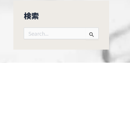
検索
検
索
対
象
: