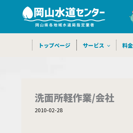
内
容
を
ス
キ
トップページ
サービス
料
ッ
プ
洗面所軽作業/会社
2010-02-28