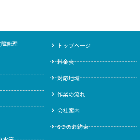
故障修理
トップページ
料金表
対応地域
作業の流れ
会社案内
6つのお約束
排水管