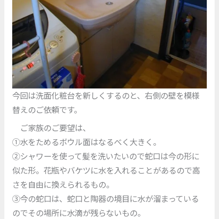
今回は洗面化粧台を新しくするのと、右側の壁を模様
替えのご依頼です。
ご家族のご要望は、
①水をためるボウル面はなるべく大きく。
②シャワーを使って髪を洗いたいので蛇口は今の形に
似た形。花瓶やバケツに水を入れることがあるので高
さを自由に換えられるもの。
③今の蛇口は、蛇口と陶器の境目に水が溜まっている
のでその場所に水滴が残らないもの。