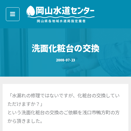
ア
内
ー
容
カ
イ
を
ブ
ス
キ
洗面化粧台の交換
ッ
プ
2008-07-23
「水漏れの修理ではないですが、化粧台の交換してい
ただけますか？」
という洗面化粧台の交換のご依頼を浅口市鴨方町の方
から頂きました。