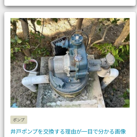
井
戸
ポ
ン
プ
を
交
換
す
る
理
由
が
一
目
で
分
か
る
画
像
ポンプ
井戸ポンプを交換する理由が一目で分かる画像