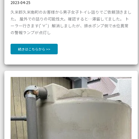
2023-04-25
久米郡久米南町のお客様から男子女子トイレ詰りでご依頼頂きまし
た。 屋外での詰りの可能性大。確認すると…滞留してました。 ト
ーラー行きます(ﾟ∀ﾟ) 解消しましたが、排水ポンプ側で水位異常
の警報ランプが点灯し
続きはこちらから >>
ビ
ル
の
貯
水
槽
の
ボ
ー
ル
タ
ッ
プ
交
換
【岡
山
市
北
区
野
田】