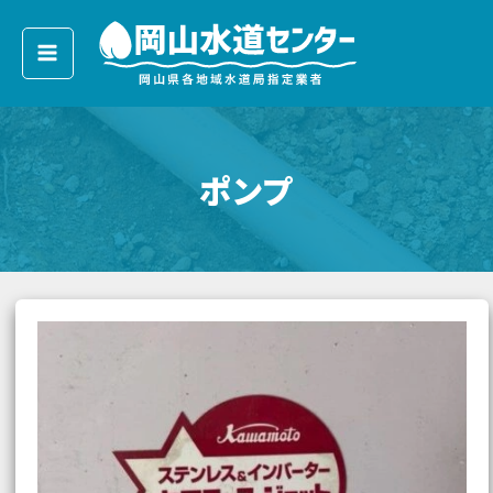
ア
内
ー
容
カ
イ
を
ブ
ス
キ
ッ
ポンプ
プ
こ
れ
を
見
る
と
ス
テ
ン
レ
ス
製
井
戸
ポ
ン
プ
に