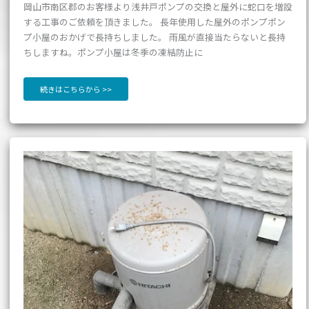
岡山市南区郡のお客様より浅井戸ポンプの交換と屋外に蛇口を増設
する工事のご依頼を頂きました。 長年使用した屋外のポンプポン
プ小屋のおかげで長持ちしました。 雨風が直接当たらないと長持
ちしますね。ポンプ小屋は冬季の凍結防止に
続きはこちらから >>
【岡
山
市
北
区】
井
戸
ポ
ン
プ
が
止
ま
ら
な
い