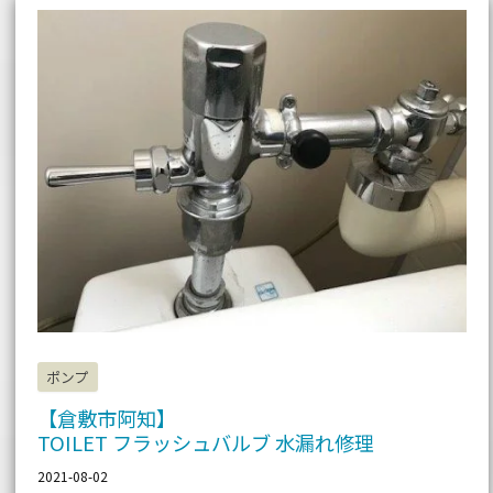
敷
市
阿
知】
TOILET
フ
ラ
ッ
シ
ュ
バ
ル
ブ
水
漏
れ
修
理
ポンプ
【倉敷市阿知】
TOILET フラッシュバルブ 水漏れ修理
2021-08-02