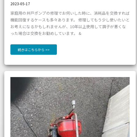
2023-05-17
家庭用の井戸ポンプの修理でお伺いした時に、消耗品を交換すれば
機能回復するケースも多々あります。 修理してもう少し使いたいと
お考えになるかもしれませんが、10年以上使用して調子が悪くな
った場合は交換をお勧めしています。 &
続きはこちらから >>
男
子
女
子
ト
イ
レ
の
詰
ま
り
【久
米
郡
久
米
南
町】