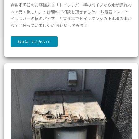
倉敷市阿知のお客様より「トイレレバー横のパイプから水が漏れる
ので見て欲しい」と修理のご相談を頂きました。 お電話では「ト
イレレバーの横のパイプ」と言う事でトイレタンクの止水栓の事か
な？と思っていましたが お伺いしてみると
続きはこちらから >>
【岡
山
市
南
区
郡】
井
戸
ポ
ン
プ
交
換
と
蛇
口
増
設