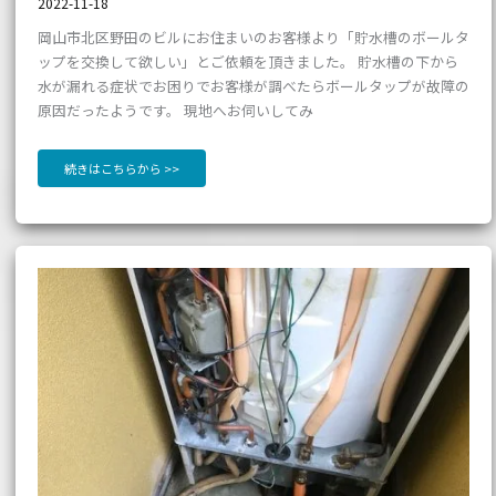
2022-11-18
岡山市北区野田のビルにお住まいのお客様より「貯水槽のボールタ
ップを交換して欲しい」とご依頼を頂きました。 貯水槽の下から
水が漏れる症状でお困りでお客様が調べたらボールタップが故障の
原因だったようです。 現地へお伺いしてみ
続きはこちらから >>
【岡
山
市
北
区
津
島
東】
エ
コ
ヒ
ー
ト
ポ
ン
プ
水
漏
れ