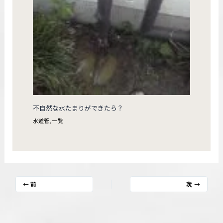
不自然な水たまりができたら？
水道管
,
一覧
前
次