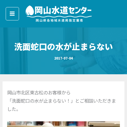
ア
内
ー
容
カ
イ
を
ブ
ス
キ
洗面蛇口の水が止まらない
ッ
プ
2017-07-04
岡山市北区東古松のお客様から
「洗面蛇口の水が止まらない！」とご相談いただきま
した。