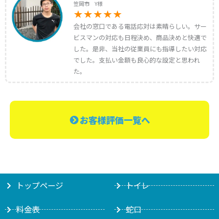
笠岡市 Y様
会社の窓口である電話応対は素晴らしい。サー
ビスマンの対応も日程決め、商品決めと快適で
した。是非、当社の従業員にも指導したい対応
でした。支払い金額も良心的な設定と思われ
た。
お客様評価一覧へ
トップページ
トイレ
料金表
蛇口