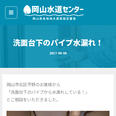
ア
内
ー
容
カ
イ
を
ブ
ス
キ
洗面台下のパイプ水漏れ！
ッ
プ
2017-08-09
岡山市北区平野のお客様から
「洗面台下のパイプから水漏れしている！」
とご相談をいただきました。