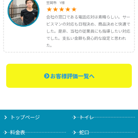
笠岡市 Y様
会社の窓口である電話応対は素晴らしい。サー
ビスマンの対応も日程決め、商品決めと快適で
した。是非、当社の従業員にも指導したい対応
でした。支払い金額も良心的な設定と思われ
た。
お客様評価一覧へ
トップページ
トイレ
料金表
蛇口