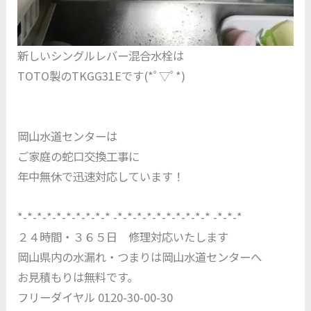
新しいシングルレバー混合水栓は
TOTO製のTKGG31Eです(*ﾟ▽ﾟ*)
岡山水道センターは
ご家庭の蛇口交換工事に
年中無休で迅速対応しています！
*-*-*-*-*-*-*-*-*-* -*-*-*-*-*-*-*-*-*-* -*-*-*
２４時間・３６５日 修理対応いたします
岡山県内の水漏れ・つまりは岡山水道センターへ
お見積もりは無料です。
フリーダイヤル 0120-30-00-30