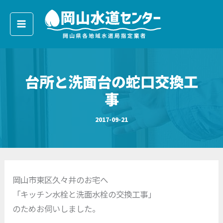
ア
内
ー
容
カ
イ
を
ブ
ス
キ
台所と洗面台の蛇口交換工
ッ
プ
事
2017-09-21
岡山市東区久々井のお宅へ
「キッチン水栓と洗面水栓の交換工事」
のためお伺いしました。