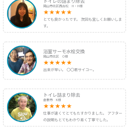
トイレの詰まり除去
岡山市北区西古松 H・H様
とても良かったです。 次回も宜しくお願いしま
す。
浴室サーモ水栓交換
岡山市北区 O様
出来が早い。 〇〇君サイコー。
トイレ詰まり除去
倉敷市 K様
仕事が速くてとてもたすかりました。 アフター
の説明もとてもわかり易く丁寧でした。