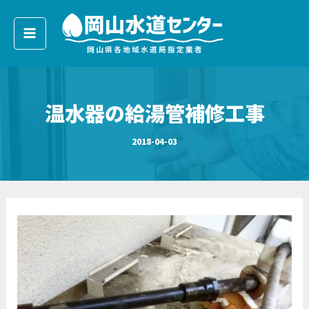
ア
内
ー
容
カ
イ
を
ブ
ス
キ
温水器の給湯管補修工事
ッ
プ
2018-04-03