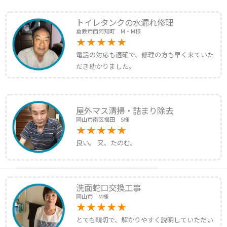
トイレタンクの水漏れ修理
倉敷市西阿知町 M・M様
電話の対応も適確で、修理の方も早く来ていた
だき助かりました。
屋外マス清掃・詰まり除去
岡山市南区福田 S様
良い。 又、たのむ。
洗面蛇口交換工事
岡山市 M様
とても親切で、解かりやすく説明していただい