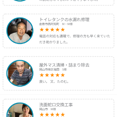
トイレタンクの水漏れ修理
倉敷市西阿知町 M・M様
電話の対応も適確で、修理の方も早く来ていた
だき助かりました。
屋外マス清掃・詰まり除去
岡山市南区福田 S様
良い。 又、たのむ。
洗面蛇口交換工事
岡山市 M様