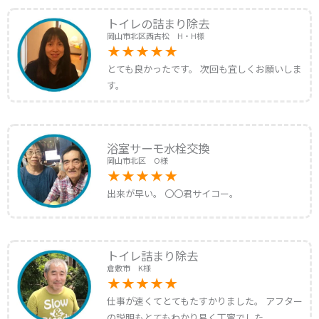
トイレの詰まり除去
岡山市北区西古松 H・H様
とても良かったです。 次回も宜しくお願いしま
す。
浴室サーモ水栓交換
岡山市北区 O様
出来が早い。 〇〇君サイコー。
トイレ詰まり除去
倉敷市 K様
仕事が速くてとてもたすかりました。 アフター
の説明もとてもわかり易く丁寧でした。