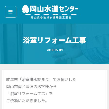
ア
内
ー
容
カ
イ
を
ブ
ス
キ
浴室リフォーム工事
ッ
プ
2018-05-09
昨年末「浴室排水詰まり」でお伺いした
岡山市南区宗津のお客様から
「浴室リフォーム工事」を
ご依頼いただきました。