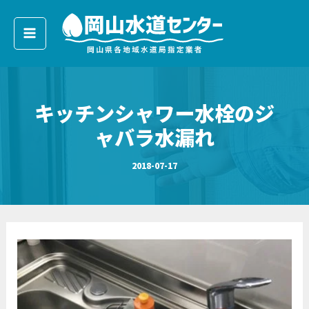
ア
内
ー
容
カ
イ
を
ブ
ス
キ
キッチンシャワー水栓のジ
ッ
プ
ャバラ水漏れ
2018-07-17