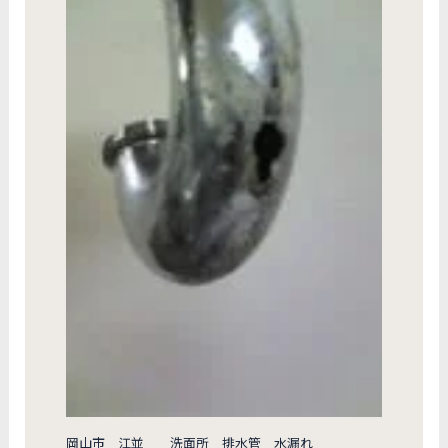
岡山市 江並 洗面所 排水管 水漏れ