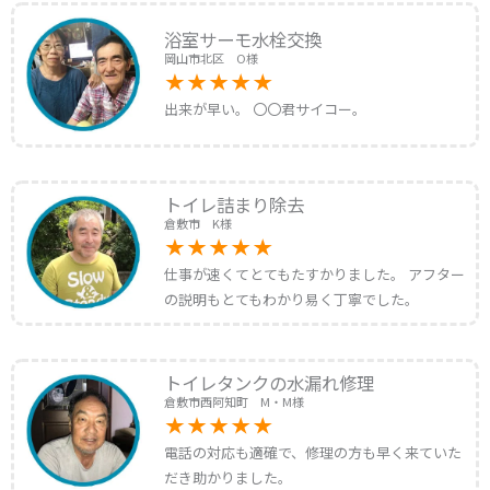
浴室サーモ水栓交換
岡山市北区 O様
出来が早い。 〇〇君サイコー。
トイレ詰まり除去
倉敷市 K様
仕事が速くてとてもたすかりました。 アフター
の説明もとてもわかり易く丁寧でした。
トイレタンクの水漏れ修理
倉敷市西阿知町 M・M様
電話の対応も適確で、修理の方も早く来ていた
だき助かりました。