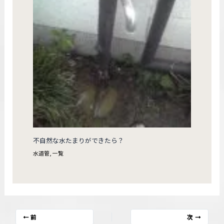
不自然な水たまりができたら？
水道管
,
一覧
前
次