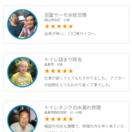
浴室サーモ水栓交換
岡山市北区 O様
出来が早い。 〇〇君サイコー。
トイレ詰まり除去
倉敷市 K様
仕事が速くてとてもたすかりました。 アフター
の説明もとてもわかり易く丁寧でした。
トイレタンクの水漏れ修理
倉敷市西阿知町 M・M様
電話の対応も適確で、修理の方も早く来ていた