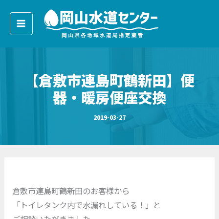
ア
内
ー
容
カ
イ
を
ブ
ス
キ
【倉敷市連島町鶴新田】便
ッ
プ
器・暖房便座交換
2019-03-27
倉敷市連島町鶴新田のお客様から
「トイレタンク内で水漏れしている！」と
ご相談いただきました。