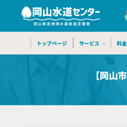
内
容
を
ス
キ
トップページ
サービス
料
ッ
プ
【岡山市