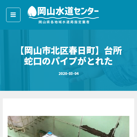
ア
内
ー
容
カ
イ
を
ブ
ス
キ
【岡山市北区春日町】台所
ッ
プ
蛇口のパイプがとれた
2020-03-04