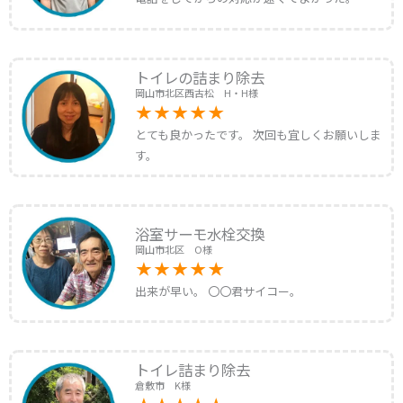
トイレの詰まり除去
岡山市北区西古松 H・H様
とても良かったです。 次回も宜しくお願いしま
す。
浴室サーモ水栓交換
岡山市北区 O様
出来が早い。 〇〇君サイコー。
トイレ詰まり除去
倉敷市 K様