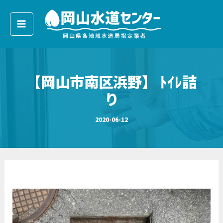
ア
内
ー
容
カ
イ
を
ブ
ス
キ
【岡山市南区浜野】 ﾄｲﾚ詰
ッ
プ
り
2020-06-12