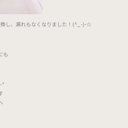
交換し、漏れもなくなりました！(^_-)-☆
にも
*-*
す
へ