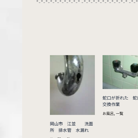
*-*-*-*-*-*-*-*-*-* -*-*-*-*-*-*-*-*-*-* -*-
蛇口が折れた 蛇
交換作業
お風呂
,
一覧
岡山市 江並 洗面
所 排水管 水漏れ