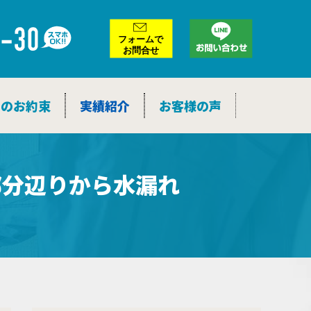
ア
ー
カ
イ
ブ
つのお約束
実績紹介
お客様の声
部分辺りから水漏れ