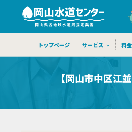
内
容
を
ス
キ
トップページ
サービス
料
ッ
プ
【岡山市中区江並