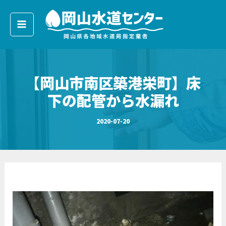
ア
内
ー
容
カ
イ
を
ブ
ス
キ
【岡山市南区築港栄町】床
ッ
プ
下の配管から水漏れ
2020-07-20