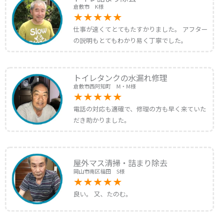
倉敷市 K様
仕事が速くてとてもたすかりました。 アフター
の説明もとてもわかり易く丁寧でした。
トイレタンクの水漏れ修理
倉敷市西阿知町 M・M様
電話の対応も適確で、修理の方も早く来ていた
だき助かりました。
屋外マス清掃・詰まり除去
岡山市南区福田 S様
良い。 又、たのむ。