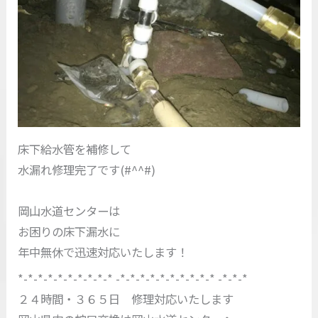
床下給水管を補修して
水漏れ修理完了です(#^^#)
岡山水道センターは
お困りの床下漏水に
年中無休で迅速対応いたします！
*-*-*-*-*-*-*-*-*-* -*-*-*-*-*-*-*-*-*-* -*-*-*
２４時間・３６５日 修理対応いたします