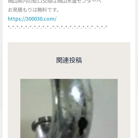
岡山県内の蛇口交換は岡山水道センターへ
お見積もりは無料です。
https://300030.com/
*-*-*-*-*-*-*-*-*-* -*-*-*-*-*-*-*-*-*-* -*-*-*
関連投稿