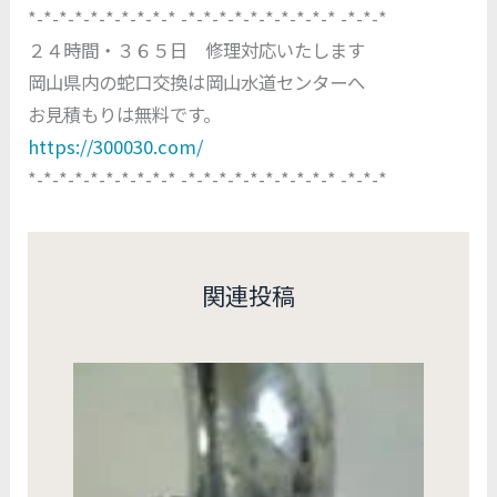
*-*-*-*-*-*-*-*-*-* -*-*-*-*-*-*-*-*-*-* -*-*-*
２４時間・３６５日 修理対応いたします
岡山県内の蛇口交換は岡山水道センターへ
お見積もりは無料です。
https://300030.com/
*-*-*-*-*-*-*-*-*-* -*-*-*-*-*-*-*-*-*-* -*-*-*
関連投稿