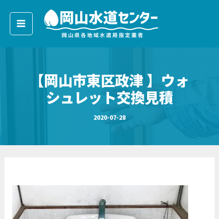
ア
内
ー
容
カ
イ
を
ブ
ス
キ
【岡山市東区政津 】ウォ
ッ
プ
シュレット交換見積
2020-07-28