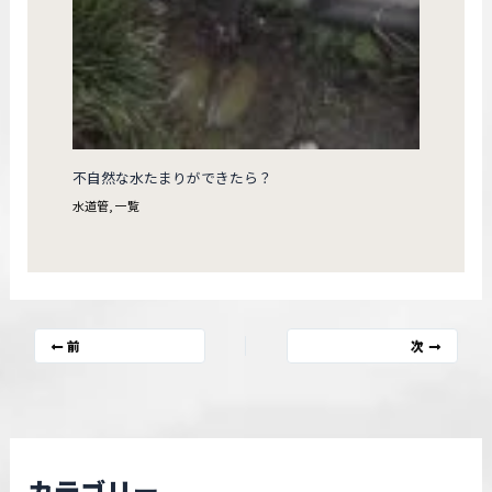
不自然な水たまりができたら？
水道管
,
一覧
前
次
カテゴリー