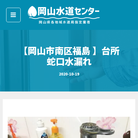
ア
内
ー
容
カ
イ
を
ブ
ス
キ
【岡山市南区福島 】台所
ッ
プ
蛇口水漏れ
2020-10-19