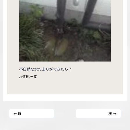
不自然な水たまりができたら？
水道管
,
一覧
前
次