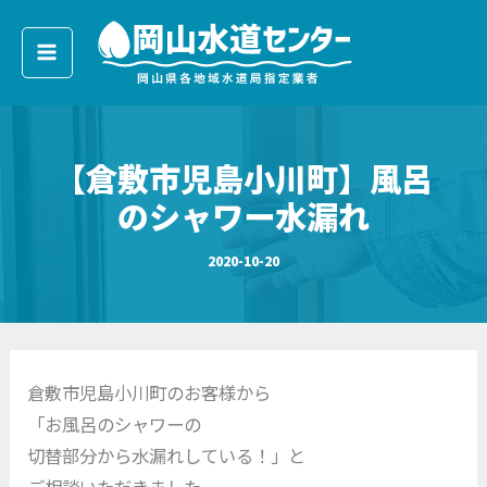
ア
内
ー
容
カ
イ
を
ブ
ス
キ
【倉敷市児島小川町】風呂
ッ
プ
のシャワー水漏れ
2020-10-20
倉敷市児島小川町のお客様から
「お風呂のシャワーの
切替部分から水漏れしている！」と
ご相談いただきました。