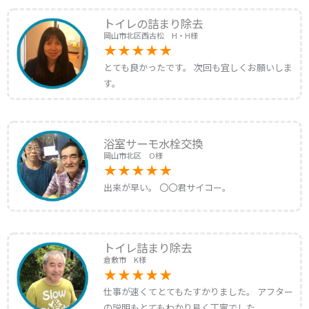
トイレの詰まり除去
岡山市北区西古松 H・H様
とても良かったです。 次回も宜しくお願いしま
す。
浴室サーモ水栓交換
岡山市北区 O様
出来が早い。 〇〇君サイコー。
トイレ詰まり除去
倉敷市 K様
仕事が速くてとてもたすかりました。 アフター
の説明もとてもわかり易く丁寧でした。