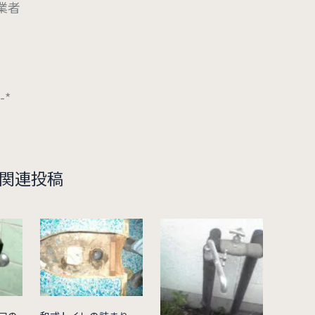
業者
。
*-*
関連投稿