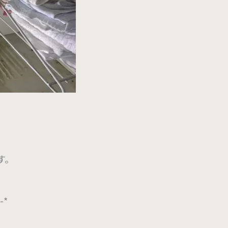
す。
*-*