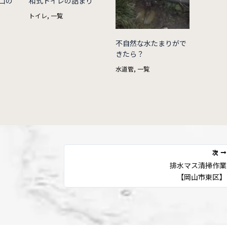
口の
和式トイレの詰まり
トイレ
,
一覧
不自然な水たまりがで
きたら？
水道管
,
一覧
次
排水マス清掃作業
【岡山市東区】