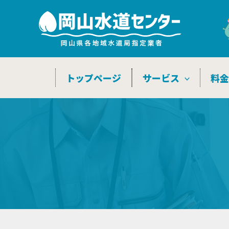
内
容
を
ス
キ
トップページ
サービス
料
ッ
プ