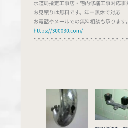
水道局指定工事店・宅内修繕工事対応事
お見積りは無料です。年中無休で対応
お電話やメールでの無料相談も承ります
https://300030.com/
*-*-*-*-*-*-*-*-*-* -*-*-*-*-*-*-*-*-*-* -*-