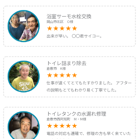
浴室サーモ水栓交換
岡山市北区 O様
出来が早い。 〇〇君サイコー。
トイレ詰まり除去
倉敷市 K様
仕事が速くてとてもたすかりました。 アフター
の説明もとてもわかり易く丁寧でした。
トイレタンクの水漏れ修理
倉敷市西阿知町 M・M様
電話の対応も適確で、修理の方も早く来ていた