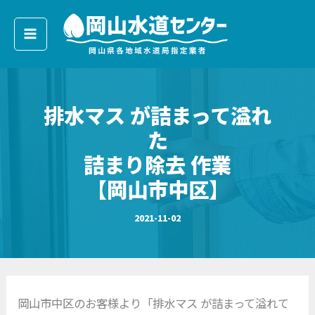
ア
内
ー
容
カ
イ
を
ブ
ス
キ
排水マス が詰まって溢れ
ッ
プ
た
詰まり除去 作業
【岡山市中区】
2021-11-02
岡山市中区のお客様より「排水マス が詰まって溢れて