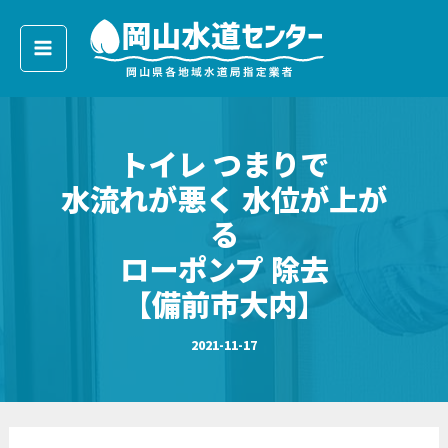
ア
内
ー
容
カ
イ
を
ブ
ス
キ
トイレ つまりで
ッ
プ
水流れが悪く 水位が上が
る
ローポンプ 除去
【備前市大内】
2021-11-17