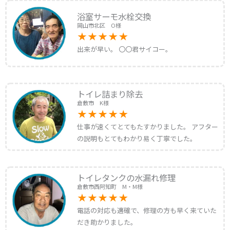
浴室サーモ水栓交換
岡山市北区 O様
出来が早い。 〇〇君サイコー。
トイレ詰まり除去
倉敷市 K様
仕事が速くてとてもたすかりました。 アフター
の説明もとてもわかり易く丁寧でした。
トイレタンクの水漏れ修理
倉敷市西阿知町 M・M様
電話の対応も適確で、修理の方も早く来ていた
だき助かりました。