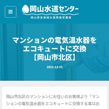
ア
内
ー
容
カ
イ
を
ブ
ス
キ
マンションの電気温水器を
ッ
プ
エコキュートに交換
【岡山市北区】
2022-12-31
岡山市北区のマンションにお住いのお客様より「マン
ションの電気温水器をエコキュートに交換する事は出