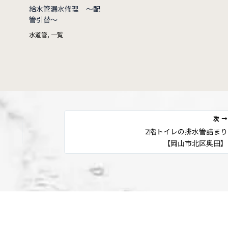
給水管漏水修理 ～配
管引替～
水道管
,
一覧
次
2階トイレの排水管詰まり
【岡山市北区奥田】