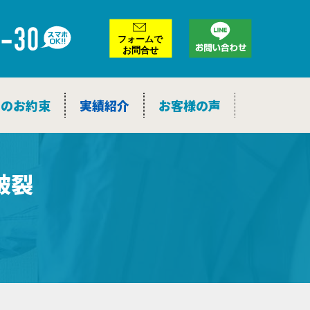
ア
ー
カ
イ
ブ
つのお約束
実績紹介
お客様の声
破裂