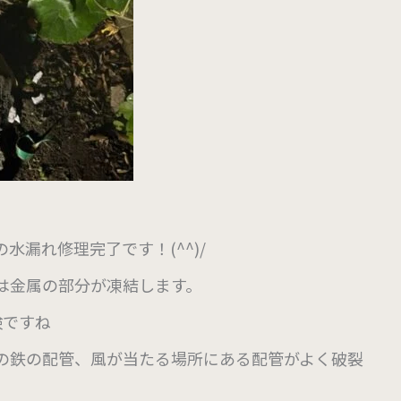
漏れ修理完了です！(^^)/
は金属の部分が凍結します。
険ですね
の鉄の配管、風が当たる場所にある配管がよく破裂