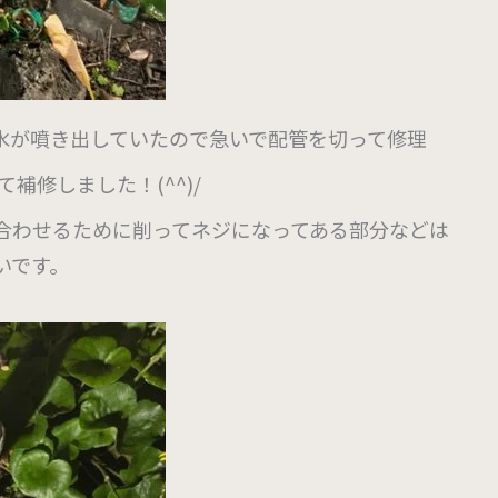
水が噴き出していたので急いで配管を切って修理
補修しました！(^^)/
合わせるために削ってネジになってある部分などは
いです。