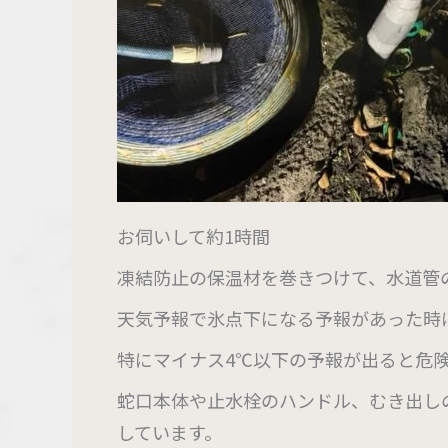
お伺いして約1時間
凍結防止の保温材を巻きつけて、水道管の水
天気予報で氷点下になる予報があった時
特にマイナス4℃以下の予報が出ると危
蛇口本体や止水栓のハンドル、むき出し
しています。