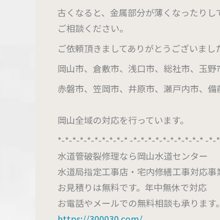
古くなると、金属部分が薄くなったりし
ご相談ください。
ご依頼頂きましてありがとうございまし
岡山市、倉敷市、浅口市、総社市、玉野
赤磐市、笠岡市、井原市、瀬戸内市、備
岡山全域の対応を行っています。
*-*-*-*-*-*-*-*-*-* -*-*-*-*-*-*-*-*-*-* -*-
水道管破裂修理なら岡山水道センター
水道局指定工事店・宅内修繕工事対応事
お見積りは無料です。年中無休で対応
お電話やメールでの無料相談も承ります
https://300030.com/