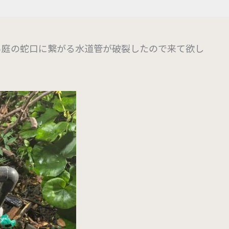
ら庭の蛇口に繋がる水道管が破裂したので来て欲し
。