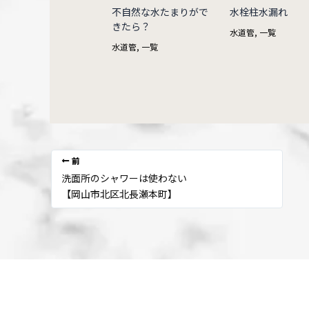
不自然な水たまりがで
水栓柱水漏れ
きたら？
水道管
,
一覧
水道管
,
一覧
前
洗面所のシャワーは使わない
【岡山市北区北長瀬本町】