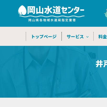
内
容
を
ス
キ
トップページ
サービス
料
ッ
プ
井