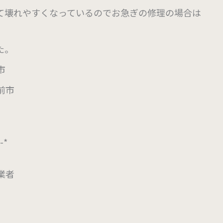
て壊れやすくなっているのでお急ぎの修理の場合は
た。
市
前市
*-*
業者
。