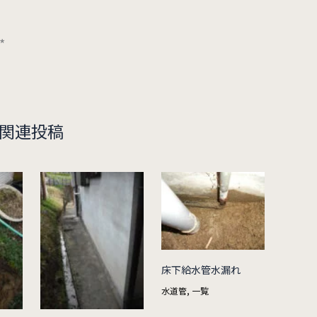
*
関連投稿
床下給水管水漏れ
水道管
,
一覧