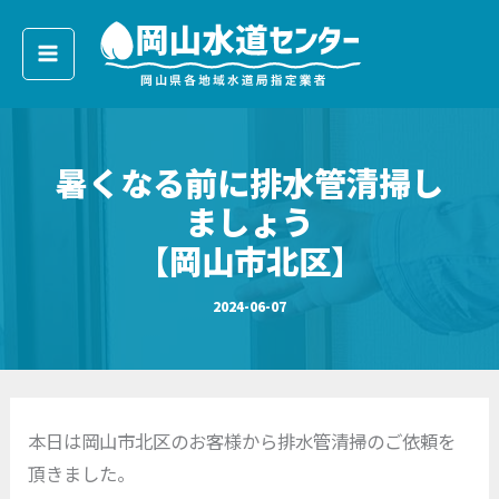
ア
内
ー
容
カ
イ
を
ブ
ス
キ
暑くなる前に排水管清掃し
ッ
プ
ましょう
【岡山市北区】
2024-06-07
本日は岡山市北区のお客様から排水管清掃のご依頼を
頂きました。