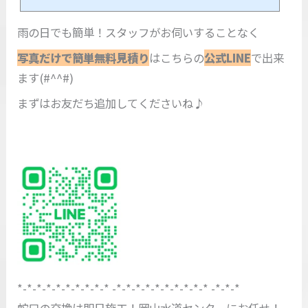
ン内容は一番下に記載しておりますのでお急ぎの方はそのままスクロールお願
いします<(_ _)>ペコリ①排水管の匂いの原因排水管から漂う匂いの大きな原
雨の日でも簡単！スタッフがお伺いすることなく
因は、「排水の奥の詰まり」です。では何故詰まるのでしょうか？そこには排
水管の構造が大きく関係してきます。②排水管の構造給水管の場合は、各家庭
写真だけで簡単無料見積り
はこちらの
公式LINE
で出来
の蛇...
ます(#^^#)
まずはお友だち追加してくださいね♪
*-*-*-*-*-*-*-*-*-* -*-*-*-*-*-*-*-*-*-* -*-*-*
蛇口の交換は即日施工！岡山水道センターにお任せ！