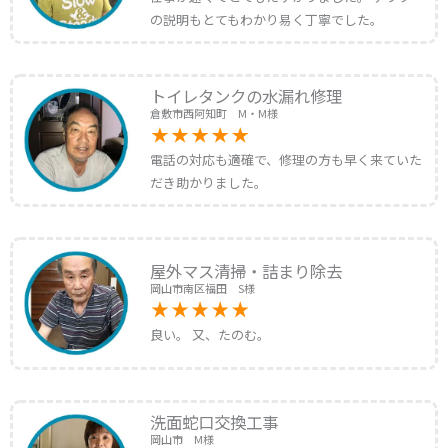
の説明もとてもわかり易く丁寧でした。
トイレタンクの水漏れ修理
倉敷市西阿知町 M・M様
電話の対応も適確で、修理の方も早く来ていた
だき助かりました。
屋外マス清掃・詰まり除去
岡山市南区福田 S様
良い。 又、たのむ。
洗面蛇口交換工事
岡山市 M様