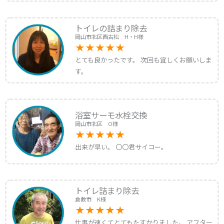
トイレの詰まり除去
岡山市北区西古松 H・H様
とても良かったです。 次回も宜しくお願いしま
す。
浴室サーモ水栓交換
岡山市北区 O様
出来が早い。 〇〇君サイコー。
トイレ詰まり除去
倉敷市 K様
仕事が速くてとてもたすかりました。 アフター