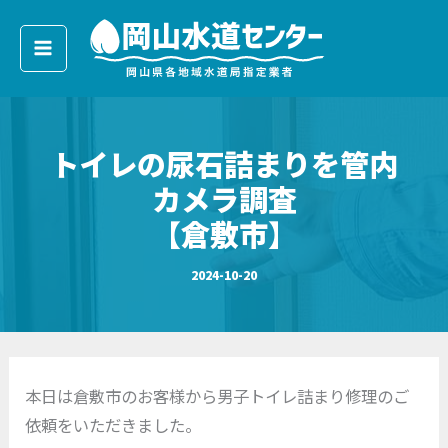
ア
内
ー
容
カ
イ
を
ブ
ス
キ
トイレの尿石詰まりを管内
ッ
プ
カメラ調査
【倉敷市】
2024-10-20
本日は倉敷市のお客様から男子トイレ詰まり修理のご
依頼をいただきました。