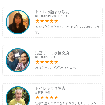
トイレの詰まり除去
岡山市北区西古松 H・H様
とても良かったです。 次回も宜しくお願いしま
す。
浴室サーモ水栓交換
岡山市北区 O様
出来が早い。 〇〇君サイコー。
トイレ詰まり除去
倉敷市 K様
仕事が速くてとてもたすかりました。 アフター