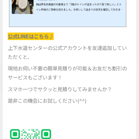
岡山市北区奥田のお客様より「2階のトイレが詰まったので見て欲しい」とト
イレ修理のご依頼を頂きました。お伺いして詰まりの状況を確認して行きま
す。詰まりを直すためにローポンプを試してみますが抜けません。(>_<)便器
の中に何かはいっているか、2階から1階までの排水管の途中で何か詰まってい
るようです。便器を外して見ましたが、便器には詰まりは無いので排水管にワ
イヤーを通していきます。排水管が長くてなかなか抜けません"(-""-)"中々直
公式LINEはこちら♪
らないので家の外側から作業してみましょう。家の外にある...
上下水道センターの公式アカウントを友達追加してい
ただくと、
現地お伺い不要の簡単見積りが可能＆お友だち割引の
サービスもございます！
スマホ一つでサクッと見積りしてみませんか？
是非この機会にお試しください(^^)