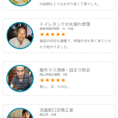
の説明もとてもわかり易く丁寧でした。
トイレタンクの水漏れ修理
倉敷市西阿知町 M・M様
電話の対応も適確で、修理の方も早く来ていた
だき助かりました。
屋外マス清掃・詰まり除去
岡山市南区福田 S様
良い。 又、たのむ。
洗面蛇口交換工事
岡山市 M様