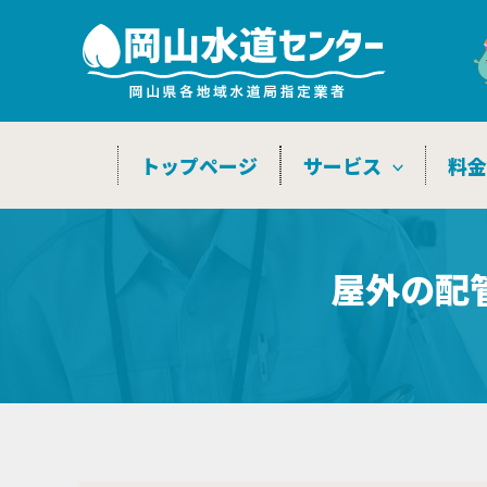
内
容
を
ス
キ
トップページ
サービス
料
ッ
プ
屋外の配